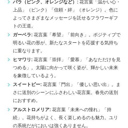
バラ（ピンク、オレンジなど）:
花言葉「温かい心・
上品」（ピンク）「信頼・絆」（オレンジ）。色に
よってさまざまなメッセージを託せるフラワーギフ
トの王道。
ガーベラ:
花言葉「希望」「前向き」。ポジティブで
明るい花の形が、新たなスタートを応援する気持ち
に重なります。
ヒマワリ:
花言葉「崇拝」「愛慕」「あなただけを見
つめる」。太陽に向かって咲く姿が、輝かしい未来
を象徴しているよう。
スイートピー:
花言葉「門出」「優しい思い出」。ま
さに送別のシーンにふさわしい花言葉。春先の送別
におすすめ。
アルストロメリア:
花言葉「未来への憧れ」「持
続」。花持ちがよく、長く楽しめるのも魅力。ユリ
の系統だがにおいは強くありません。