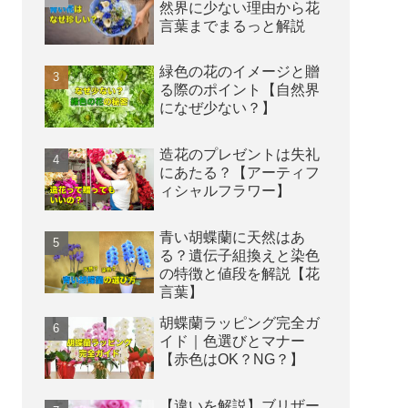
然界に少ない理由から花
言葉までまるっと解説
緑色の花のイメージと贈
る際のポイント【自然界
になぜ少ない？】
造花のプレゼントは失礼
にあたる？【アーティフ
ィシャルフラワー】
青い胡蝶蘭に天然はあ
る？遺伝子組換えと染色
の特徴と値段を解説【花
言葉】
胡蝶蘭ラッピング完全ガ
イド｜色選びとマナー
【赤色はOK？NG？】
【違いを解説】ブリザー