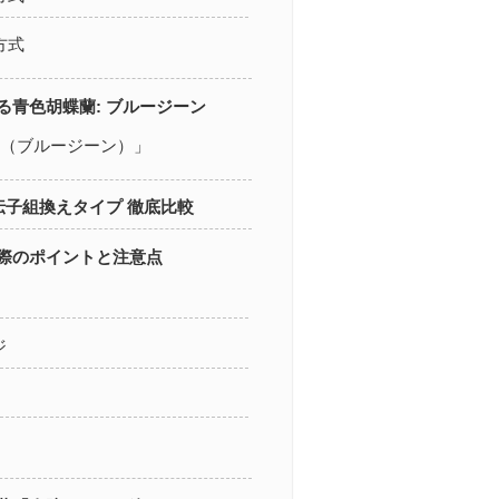
方式
る青色胡蝶蘭: ブルージーン
ene（ブルージーン）」
遺伝子組換えタイプ 徹底比較
際のポイントと注意点
ジ