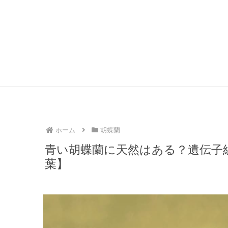
ホーム
胡蝶蘭
青い胡蝶蘭に天然はある？遺伝子
葉】