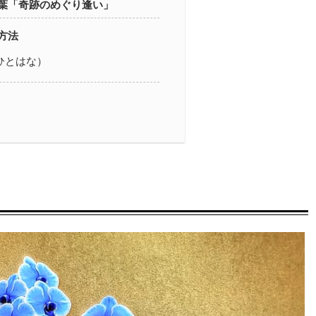
葉「奇跡のめぐり逢い」
方法
a（ひとはな）