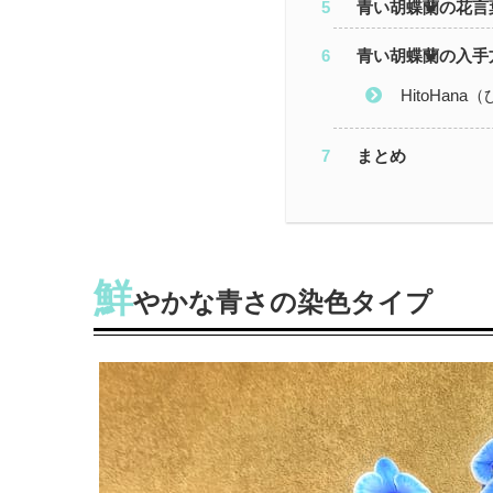
青い胡蝶蘭の花言
青い胡蝶蘭の入手
HitoHan
まとめ
鮮
やかな青さの染色タイプ