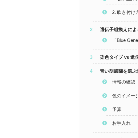
2. 吹き付け
遺伝子組換えによ
「Blue G
染色タイプ vs 
青い胡蝶蘭を選ぶ
情報の確認
色のイメー
予算
お手入れ