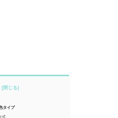
色タイプ
方式