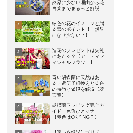
然界に少ない理由から花
言葉までまるっと解説
緑色の花のイメージと贈
る際のポイント【自然界
になぜ少ない？】
造花のプレゼントは失礼
にあたる？【アーティフ
ィシャルフラワー】
青い胡蝶蘭に天然はあ
る？遺伝子組換えと染色
の特徴と値段を解説【花
言葉】
胡蝶蘭ラッピング完全ガ
イド｜色選びとマナー
【赤色はOK？NG？】
【違いを解説】ブリザー