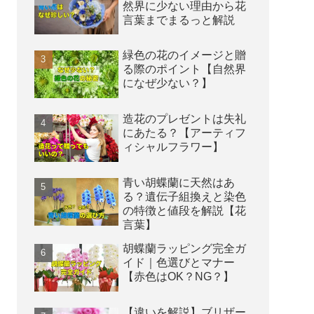
然界に少ない理由から花
言葉までまるっと解説
緑色の花のイメージと贈
る際のポイント【自然界
になぜ少ない？】
造花のプレゼントは失礼
にあたる？【アーティフ
ィシャルフラワー】
青い胡蝶蘭に天然はあ
る？遺伝子組換えと染色
の特徴と値段を解説【花
言葉】
胡蝶蘭ラッピング完全ガ
イド｜色選びとマナー
【赤色はOK？NG？】
【違いを解説】ブリザー